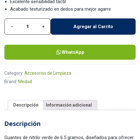
Excelente sensibilidad táctil
Acabado texturizado en dedos para mejor agarre
Agregar al Carrito
−
+
Guantes Nitrilo Verde 6.5 Gramos Medod quantity
WhatsApp
Category:
Accesorios de Limpieza
Brand:
Medod
Descripción
Información adicional
Descripción
Guantes de nitrilo verde de 6.5 gramos, diseñados para ofrecer