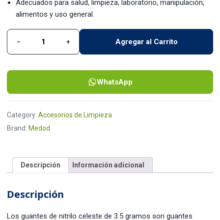
Adecuados para salud, limpieza, laboratorio, manipulación,
alimentos y uso general.
Agregar al Carrito
−
+
Guante Nitrilo Celeste 3.5 Gramos Medod quantity
WhatsApp
Category:
Accesorios de Limpieza
Brand:
Medod
Descripción
Información adicional
Descripción
Los guantes de nitrilo celeste de 3.5 gramos son guantes