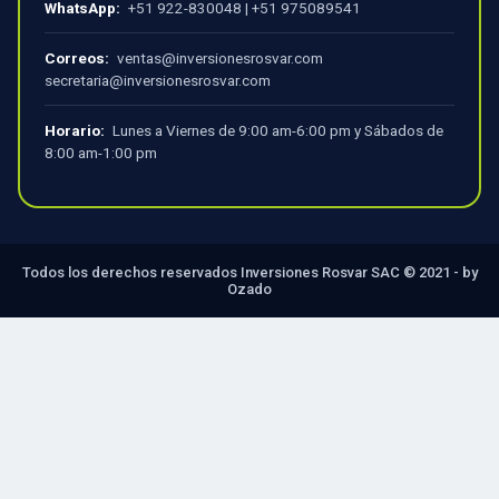
WhatsApp:
+51 922-830048
|
+51 975089541
Correos:
ventas@inversionesrosvar.com
secretaria@inversionesrosvar.com
Horario:
Lunes a Viernes de 9:00 am-6:00 pm y Sábados de
8:00 am-1:00 pm
Todos los derechos reservados Inversiones Rosvar SAC © 2021 - by
Ozado
×
Carrito Cotizador
Ver Carrito
Tu carrito está vacío.