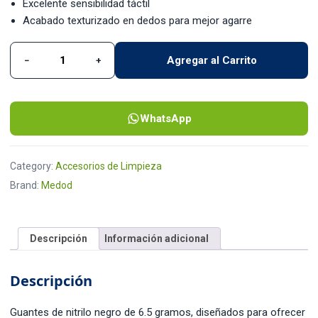
Excelente sensibilidad táctil
Acabado texturizado en dedos para mejor agarre
Agregar al Carrito
−
+
Guantes Nitrilo Negro 6.5 Gramos Medod quantity
WhatsApp
Category:
Accesorios de Limpieza
Brand:
Medod
Descripción
Información adicional
Descripción
Guantes de nitrilo negro de 6.5 gramos, diseñados para ofrecer