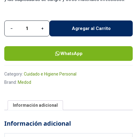
Agregar al Carrito
−
+
Mascarilla Color Negro Medod quantity
WhatsApp
Category:
Cuidado e Higiene Personal
Brand:
Medod
Información adicional
Información adicional