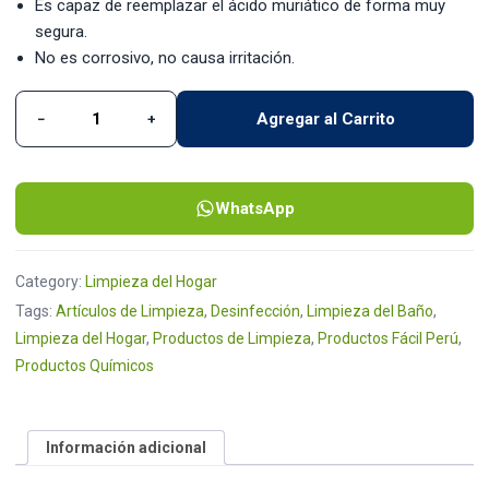
Es capaz de reemplazar el ácido muriático de forma muy
segura.
No es corrosivo, no causa irritación.
Agregar al Carrito
−
+
Quita Sarro y Óxido Quita Fácil de 1L quantity
WhatsApp
Category:
Limpieza del Hogar
Tags:
Artículos de Limpieza
,
Desinfección
,
Limpieza del Baño
,
Limpieza del Hogar
,
Productos de Limpieza
,
Productos Fácil Perú
,
Productos Químicos
Información adicional