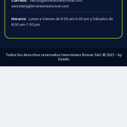
Correos:
ventas@inversionesrosvar.com
secretaria@inversionesrosvar.com
Horario:
Lunes a Viernes de 9:00 am-6:00 pm y Sábados de
8:00 am-1:00 pm
Todos los derechos reservados Inversiones Rosvar SAC © 2021 - by
Ozado
×
Carrito Cotizador
Ver Carrito
Tu carrito está vacío.
Ir a la tienda
Seguir cotizando