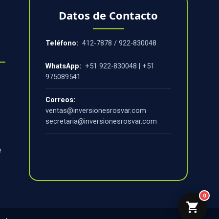
Datos de Contacto
Teléfono:
412-7878
/
922-830048
WhatsApp:
+51 922-830048
|
+51
975089541
Correos:
ventas@inversionesrosvar.com
secretaria@inversionesrosvar.com
Horario:
Lunes a Viernes de 9:00 am-
e
6:00 pm y Sábados de 8:00 am-1:00
pm
0
Cotizar 