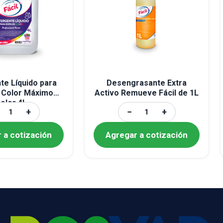
te Líquido para
Desengrasante Extra
 Color Máximo
Activo Remueve Fácil de 1L
olor 4L
+
−
+
 a cotización
Agregar a cotización