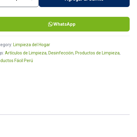
pia Vidrios Brillo Fácil de 1L quantity
WhatsApp
tegory:
Limpieza del Hogar
gs:
Artículos de Limpieza
,
Desinfección
,
Productos de Limpieza
,
ductos Fácil Perú