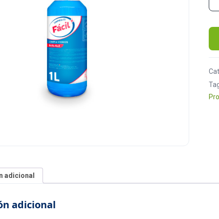
Lim
Ca
Ta
Pro
n adicional
n adicional