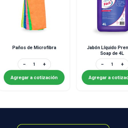
Paños de Microfibra
Jabón Líquido Pre
Soap de 4L
−
+
−
+
Agregar a cotización
Agregar a cotiza