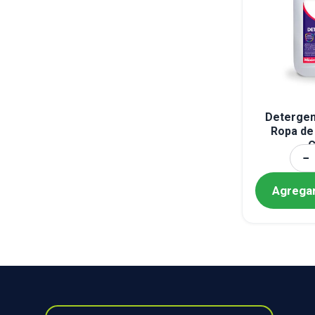
Detergen
Ropa de
C
−
Agregar